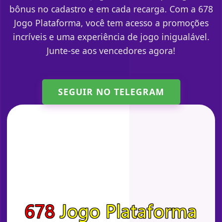
bônus no cadastro e em cada recarga. Com a 678
Jogo Plataforma, você tem acesso a promoções
incríveis e uma experiência de jogo inigualável.
Junte-se aos vencedores agora!
SEGUIR NO TELEGRAM