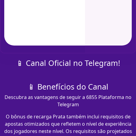
📱 Canal Oficial no Telegram!
📱 Benefícios do Canal
Descubra as vantagens de seguir a 6855 Plataforma no
Telegram
O bônus de recarga Prata também inclui requisitos de
apostas otimizados que refletem o nível de experiência
dos jogadores neste nível. Os requisitos são projetados