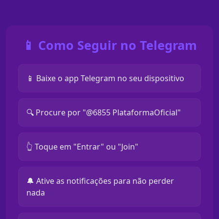
📱 Como Seguir no Telegram
📱 Baixe o app Telegram no seu dispositivo
🔍 Procure por "@6855 PlataformaOficial"
👆 Toque em "Entrar" ou "Join"
🔔 Ative as notificações para não perder
nada