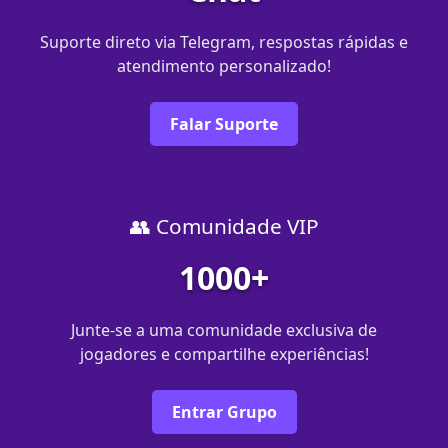
Suporte direto via Telegram, respostas rápidas e
atendimento personalizado!
Falar Suporte
👥 Comunidade VIP
1000+
Junte-se a uma comunidade exclusiva de
jogadores e compartilhe experiências!
Entrar Grupo