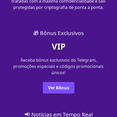
tratadas com a máxima confidencialidade e são
protegidas por criptografia de ponta a ponta.
🎁 Bônus Exclusivos
VIP
Receba bônus exclusivos do Telegram,
promoções especiais e códigos promocionais
únicos!
Ver Bônus
📢 Notícias em Tempo Real