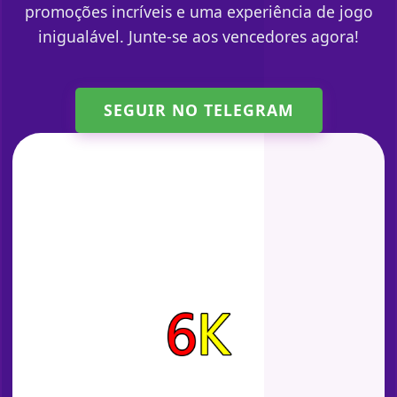
promoções incríveis e uma experiência de jogo
inigualável. Junte-se aos vencedores agora!
SEGUIR NO TELEGRAM