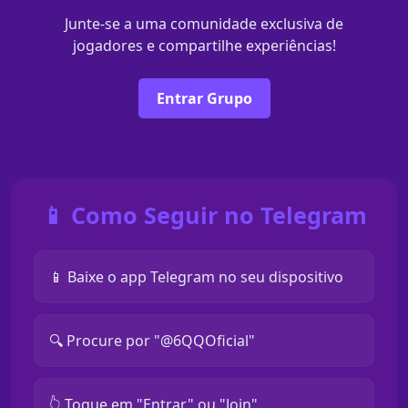
Junte-se a uma comunidade exclusiva de
jogadores e compartilhe experiências!
Entrar Grupo
📱 Como Seguir no Telegram
📱 Baixe o app Telegram no seu dispositivo
🔍 Procure por "@6QQOficial"
👆 Toque em "Entrar" ou "Join"