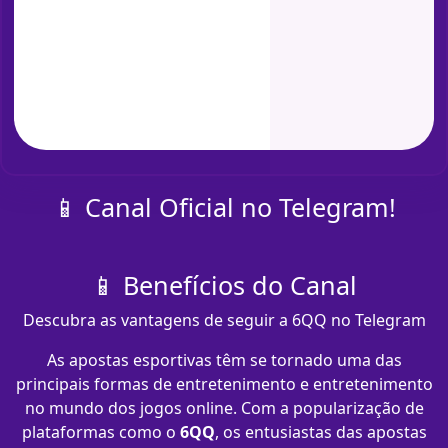
📱 Canal Oficial no Telegram!
📱 Benefícios do Canal
Descubra as vantagens de seguir a 6QQ no Telegram
As apostas esportivas têm se tornado uma das
principais formas de entretenimento e entretenimento
no mundo dos jogos online. Com a popularização de
plataformas como o
6QQ
, os entusiastas das apostas