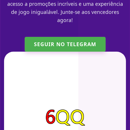
acesso a promoções incríveis e uma experiência
de jogo inigualável. Junte-se aos vencedores
agora!
SEGUIR NO TELEGRAM