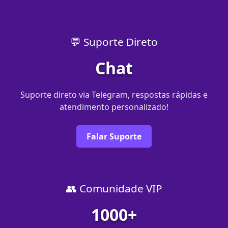
💬 Suporte Direto
Chat
Suporte direto via Telegram, respostas rápidas e
atendimento personalizado!
Falar Suporte
👥 Comunidade VIP
1000+