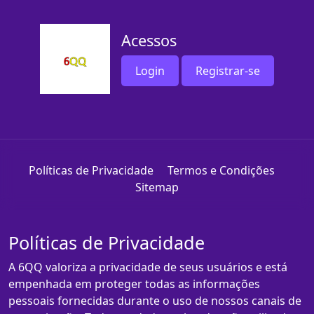
Acessos
Login
Registrar-se
Políticas de Privacidade
Termos e Condições
Sitemap
Políticas de Privacidade
A 6QQ valoriza a privacidade de seus usuários e está
empenhada em proteger todas as informações
pessoais fornecidas durante o uso de nossos canais de