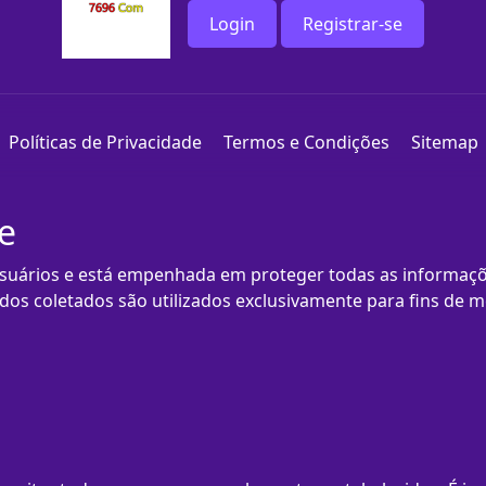
Login
Registrar-se
Políticas de Privacidade
Termos e Condições
Sitemap
de
 usuários e está empenhada em proteger todas as informaçõ
os coletados são utilizados exclusivamente para fins de m