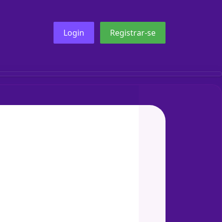
Login
Registrar-se