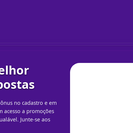
elhor
postas
bônus no cadastro e em
em acesso a promoções
ualável. Junte-se aos