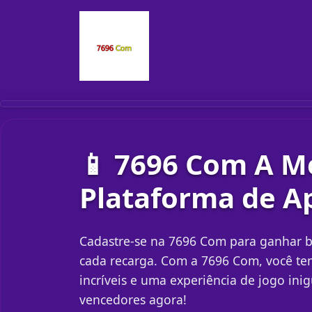
📱 7696 Com A M
Plataforma de A
Cadastre-se na 7696 Com para ganhar 
cada recarga. Com a 7696 Com, você t
incríveis e uma experiência de jogo inig
vencedores agora!