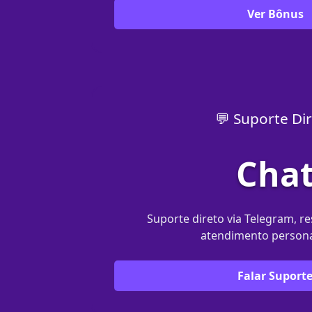
Ver Bônus
💬 Suporte Di
Cha
Suporte direto via Telegram, r
atendimento persona
Falar Suport