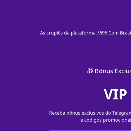
As crupiês da plataforma 7696 Com Bras
🎁 Bônus Exclu
VIP
Receba bônus exclusivos do Telegra
e códigos promocionai