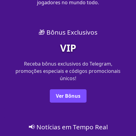
jogadores no mundo todo.
🎁 Bônus Exclusivos
VIP
Receba bônus exclusivos do Telegram,
promoções especiais e códigos promocionais
únicos!
Ver Bônus
📢 Notícias em Tempo Real