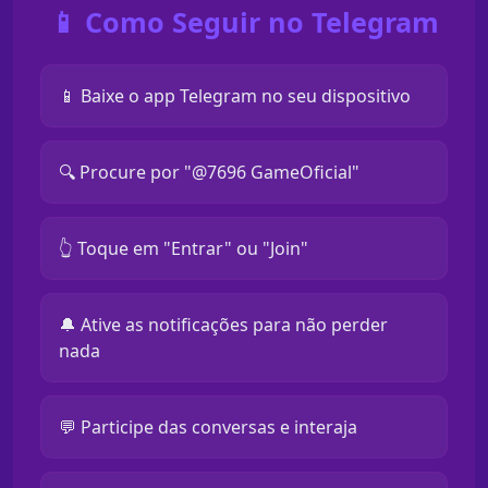
📱 Como Seguir no Telegram
📱 Baixe o app Telegram no seu dispositivo
🔍 Procure por "@7696 GameOficial"
👆 Toque em "Entrar" ou "Join"
🔔 Ative as notificações para não perder
nada
💬 Participe das conversas e interaja