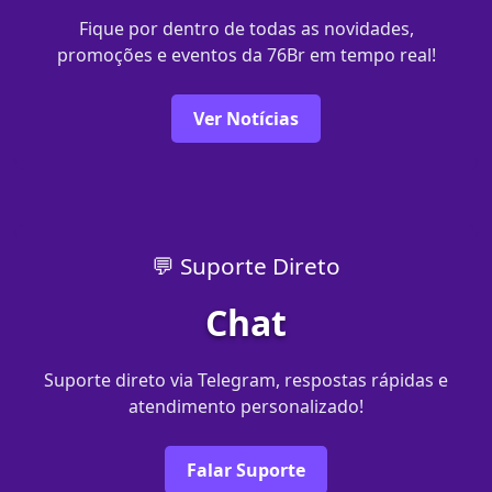
Fique por dentro de todas as novidades,
promoções e eventos da 76Br em tempo real!
Ver Notícias
💬 Suporte Direto
Chat
Suporte direto via Telegram, respostas rápidas e
atendimento personalizado!
Falar Suporte