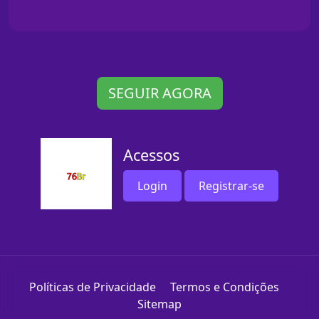
SEGUIR AGORA
Acessos
Login
Registrar-se
Políticas de Privacidade
Termos e Condições
Sitemap