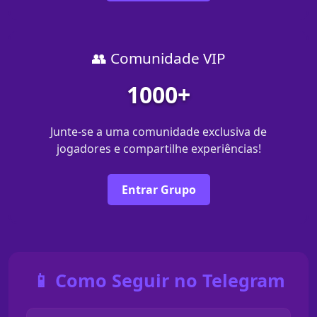
👥 Comunidade VIP
1000+
Junte-se a uma comunidade exclusiva de
jogadores e compartilhe experiências!
Entrar Grupo
📱 Como Seguir no Telegram