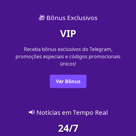
🎁 Bônus Exclusivos
VIP
Receba bônus exclusivos do Telegram,
promoções especiais e códigos promocionais
únicos!
Ver Bônus
📢 Notícias em Tempo Real
24/7