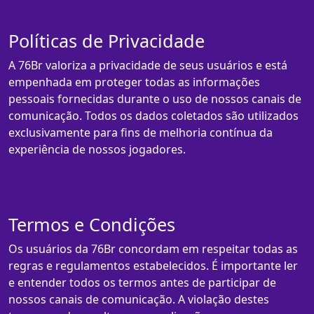
Políticas de Privacidade
A 76Br valoriza a privacidade de seus usuários e está
empenhada em proteger todas as informações
pessoais fornecidas durante o uso de nossos canais de
comunicação. Todos os dados coletados são utilizados
exclusivamente para fins de melhoria contínua da
experiência de nossos jogadores.
Termos e Condições
Os usuários da 76Br concordam em respeitar todas as
regras e regulamentos estabelecidos. É importante ler
e entender todos os termos antes de participar de
nossos canais de comunicação. A violação destes