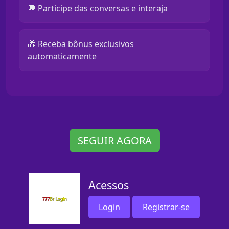
💬 Participe das conversas e interaja
🎁 Receba bônus exclusivos
automaticamente
SEGUIR AGORA
Acessos
Login
Registrar-se