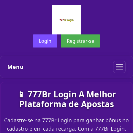
Login
Registrar-se
Menu
📱 777Br Login A Melhor
Plataforma de Apostas
Cadastre-se na 777Br Login para ganhar bônus no
cadastro e em cada recarga. Com a 777Br Login,