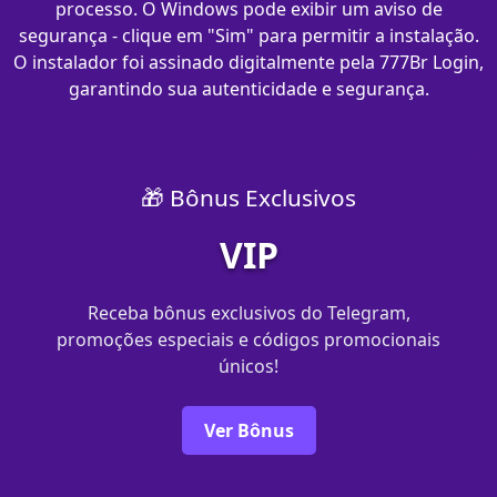
processo. O Windows pode exibir um aviso de
segurança - clique em "Sim" para permitir a instalação.
O instalador foi assinado digitalmente pela 777Br Login,
garantindo sua autenticidade e segurança.
🎁 Bônus Exclusivos
VIP
Receba bônus exclusivos do Telegram,
promoções especiais e códigos promocionais
únicos!
Ver Bônus