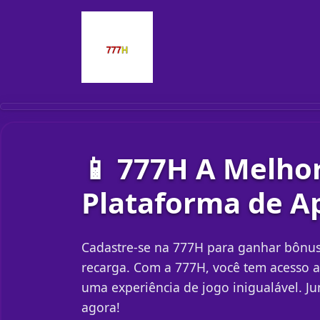
📱 777H A Melho
Plataforma de A
Cadastre-se na 777H para ganhar bônus
recarga. Com a 777H, você tem acesso a
uma experiência de jogo inigualável. J
agora!