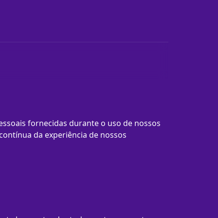
essoais fornecidas durante o uso de nossos
 contínua da experiência de nossos