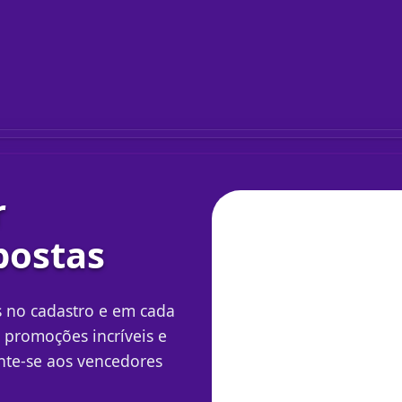
r
postas
 no cadastro e em cada
 promoções incríveis e
unte-se aos vencedores