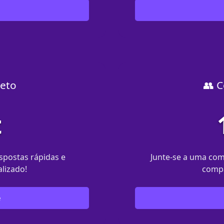
reto
👥 
t
espostas rápidas e
Junte-se a uma com
lizado!
compa
e