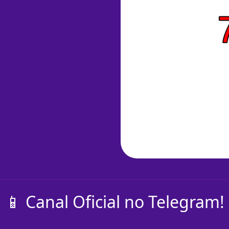
📱 Canal Oficial no Telegram!