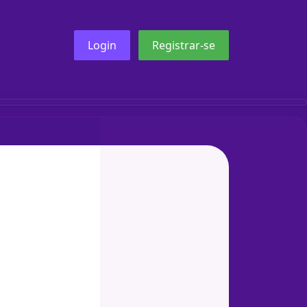
Login
Registrar-se