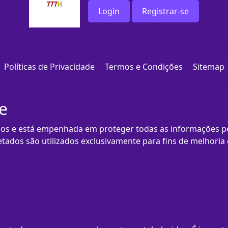
Login
Registrar-se
Políticas de Privacidade
Termos e Condições
Sitemap
de
rios e está empenhada em proteger todas as informações p
tados são utilizados exclusivamente para fins de melhoria