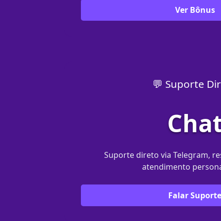
Ver Bônus
💬 Suporte Di
Cha
Suporte direto via Telegram, r
atendimento persona
Falar Suport