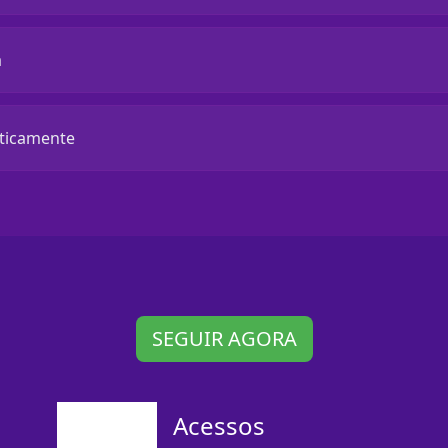
a
aticamente
SEGUIR AGORA
Acessos