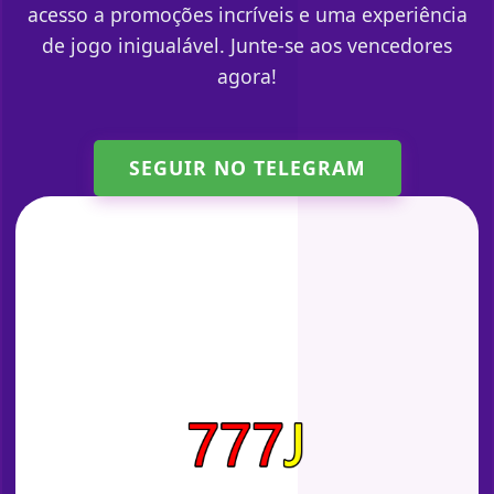
acesso a promoções incríveis e uma experiência
de jogo inigualável. Junte-se aos vencedores
agora!
SEGUIR NO TELEGRAM