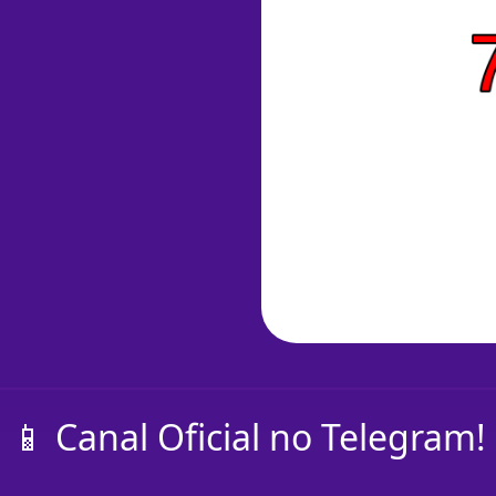
📱 Canal Oficial no Telegram!