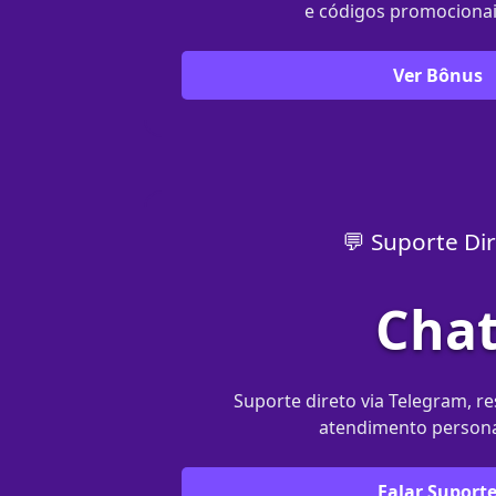
e códigos promocionai
Ver Bônus
💬 Suporte Di
Cha
Suporte direto via Telegram, r
atendimento persona
Falar Suport