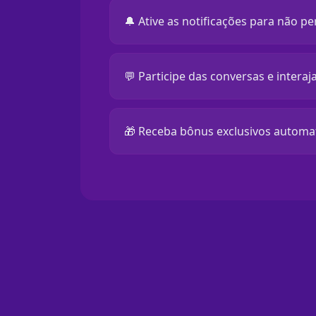
🔔 Ative as notificações para não p
💬 Participe das conversas e interaj
🎁 Receba bônus exclusivos autom