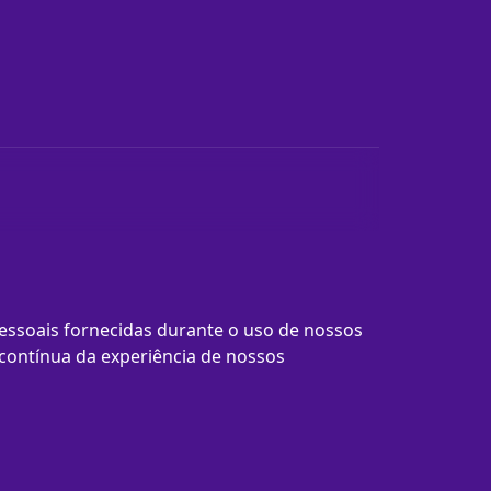
essoais fornecidas durante o uso de nossos
 contínua da experiência de nossos