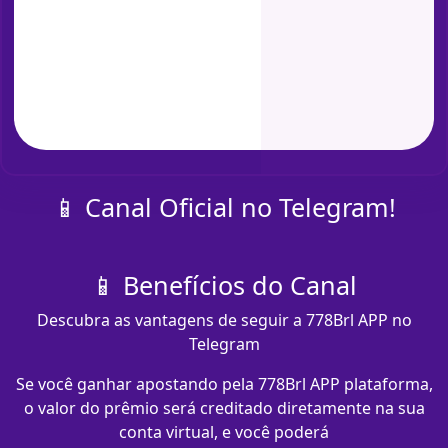
📱 Canal Oficial no Telegram!
📱 Benefícios do Canal
Descubra as vantagens de seguir a 778Brl APP no
Telegram
Se você ganhar apostando pela 778Brl APP plataforma,
o valor do prêmio será creditado diretamente na sua
conta virtual, e você poderá