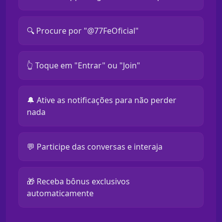
🔍 Procure por "@77FeOficial"
👆 Toque em "Entrar" ou "Join"
🔔 Ative as notificações para não perder
nada
💬 Participe das conversas e interaja
🎁 Receba bônus exclusivos
automaticamente