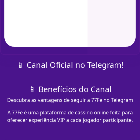
📱 Canal Oficial no Telegram!
📱 Benefícios do Canal
Descubra as vantagens de seguir a 77Fe no Telegram
A 77Fe é uma plataforma de cassino online feita para
oferecer experiência VIP a cada jogador participante.