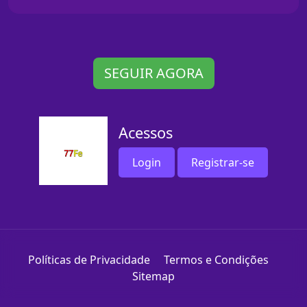
SEGUIR AGORA
Acessos
Login
Registrar-se
Políticas de Privacidade
Termos e Condições
Sitemap