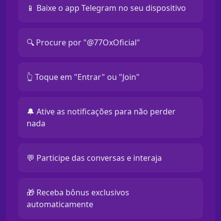
📱 Baixe o app Telegram no seu dispositivo
🔍 Procure por "@77OxOficial"
👆 Toque em "Entrar" ou "Join"
🔔 Ative as notificações para não perder
nada
💬 Participe das conversas e interaja
🎁 Receba bônus exclusivos
automaticamente