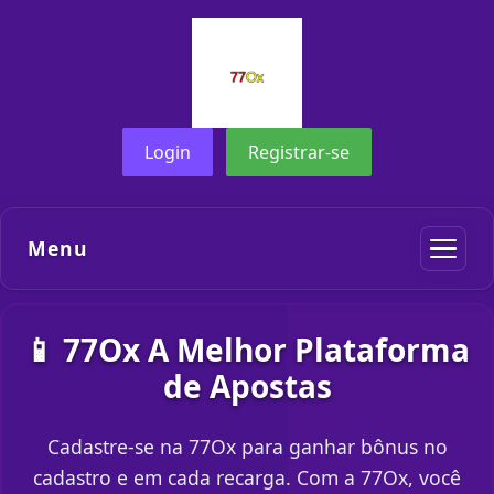
Login
Registrar-se
Menu
📱 77Ox A Melhor Plataforma
de Apostas
Cadastre-se na 77Ox para ganhar bônus no
cadastro e em cada recarga. Com a 77Ox, você