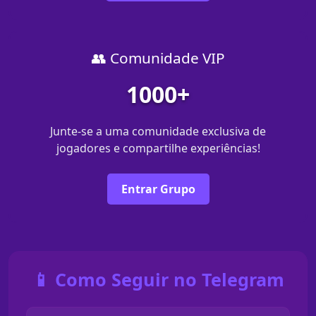
👥 Comunidade VIP
1000+
Junte-se a uma comunidade exclusiva de
jogadores e compartilhe experiências!
Entrar Grupo
📱 Como Seguir no Telegram