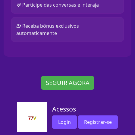
💬 Participe das conversas e interaja
🎁 Receba bônus exclusivos
automaticamente
SEGUIR AGORA
Acessos
Login
Registrar-se