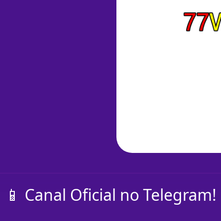
📱 Canal Oficial no Telegram!