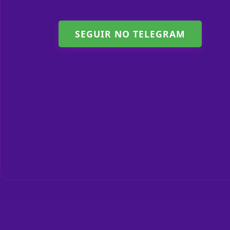
SEGUIR NO TELEGRAM