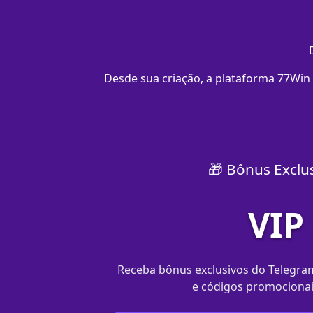
Desde sua criação, a plataforma 77Win 
🎁 Bônus Exclu
VIP
Receba bônus exclusivos do Telegra
e códigos promocionai