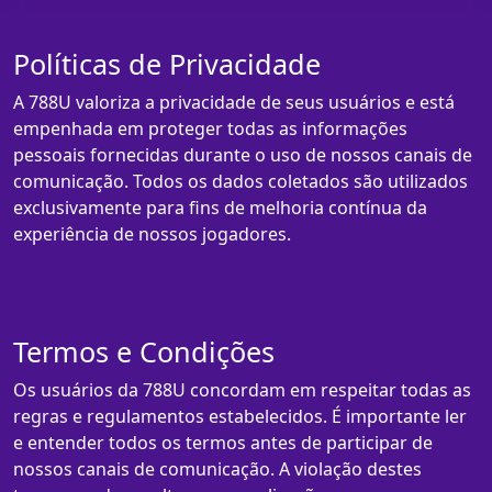
Políticas de Privacidade
A 788U valoriza a privacidade de seus usuários e está
empenhada em proteger todas as informações
pessoais fornecidas durante o uso de nossos canais de
comunicação. Todos os dados coletados são utilizados
exclusivamente para fins de melhoria contínua da
experiência de nossos jogadores.
Termos e Condições
Os usuários da 788U concordam em respeitar todas as
regras e regulamentos estabelecidos. É importante ler
e entender todos os termos antes de participar de
nossos canais de comunicação. A violação destes