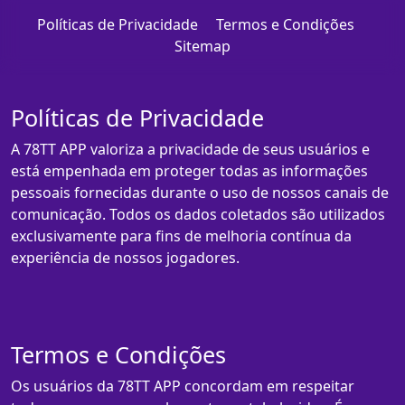
Políticas de Privacidade
Termos e Condições
Sitemap
Políticas de Privacidade
A 78TT APP valoriza a privacidade de seus usuários e
está empenhada em proteger todas as informações
pessoais fornecidas durante o uso de nossos canais de
comunicação. Todos os dados coletados são utilizados
exclusivamente para fins de melhoria contínua da
experiência de nossos jogadores.
Termos e Condições
Os usuários da 78TT APP concordam em respeitar