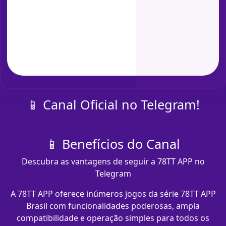
📱 Canal Oficial no Telegram!
📱 Benefícios do Canal
Descubra as vantagens de seguir a 78TT APP no
Telegram
A 78TT APP oferece inúmeros jogos da série 78TT APP
Brasil com funcionalidades poderosas, ampla
compatibilidade e operação simples para todos os