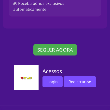
🎁 Receba bônus exclusivos
automaticamente
SEGUIR AGORA
Acessos
Login
Registrar-se