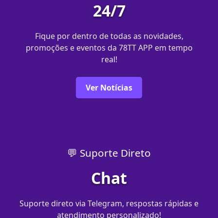
24/7
Fique por dentro de todas as novidades,
promoções e eventos da 78TT APP em tempo
real!
Ver Notícias
💬 Suporte Direto
Chat
Suporte direto via Telegram, respostas rápidas e
atendimento personalizado!