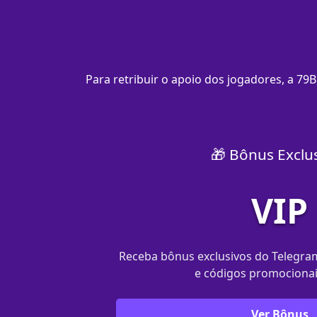
Para retribuir o apoio dos jogadores, a 79
🎁 Bônus Exclu
VIP
Receba bônus exclusivos do Telegra
e códigos promocionai
Ver Bônus