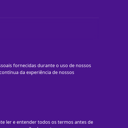
ssoais fornecidas durante o uso de nossos
 contínua da experiência de nossos
te ler e entender todos os termos antes de