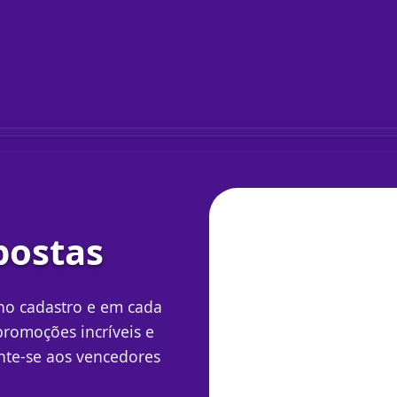
postas
no cadastro e em cada
promoções incríveis e
unte-se aos vencedores