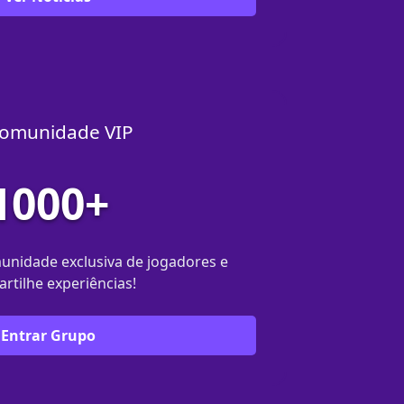
Comunidade VIP
1000+
unidade exclusiva de jogadores e
rtilhe experiências!
Entrar Grupo