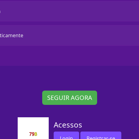
a
aticamente
SEGUIR AGORA
Acessos
Login
Registrar-se