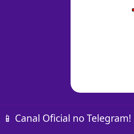
📱 Canal Oficial no Telegram!