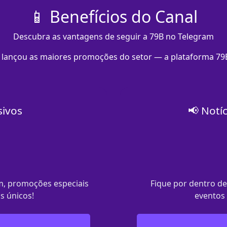
📱 Benefícios do Canal
Descubra as vantagens de seguir a 79B no Telegram
B lançou as maiores promoções do setor — a plataforma 79B 
sivos
📢 Notí
m, promoções especiais
Fique por dentro d
s únicos!
eventos