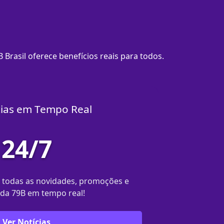
Brasil oferece benefícios reais para todos.
cias em Tempo Real
24/7
e todas as novidades, promoções e
 da 79B em tempo real!
Ver Notícias