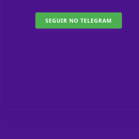
SEGUIR NO TELEGRAM