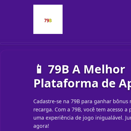
📱 79B A Melhor
Plataforma de A
Cadastre-se na 79B para ganhar bônus 
recarga. Com a 79B, você tem acesso a 
uma experiência de jogo inigualável. J
agora!