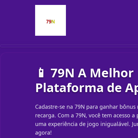
📱 79N A Melhor
Plataforma de A
Cadastre-se na 79N para ganhar bônus 
recarga. Com a 79N, você tem acesso a 
uma experiência de jogo inigualável. J
agora!