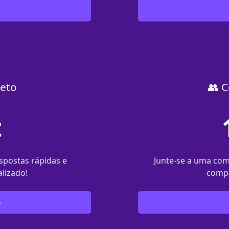
reto
👥 
t
espostas rápidas e
Junte-se a uma com
lizado!
compa
e