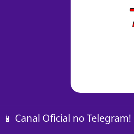
📱 Canal Oficial no Telegram!