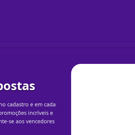
postas
no cadastro e em cada
promoções incríveis e
unte-se aos vencedores