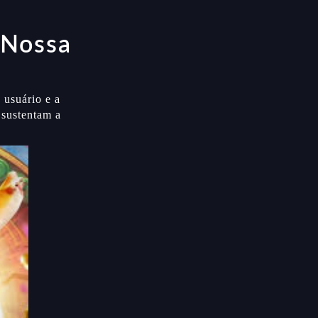
 Nossa
 usuário e a
 sustentam a