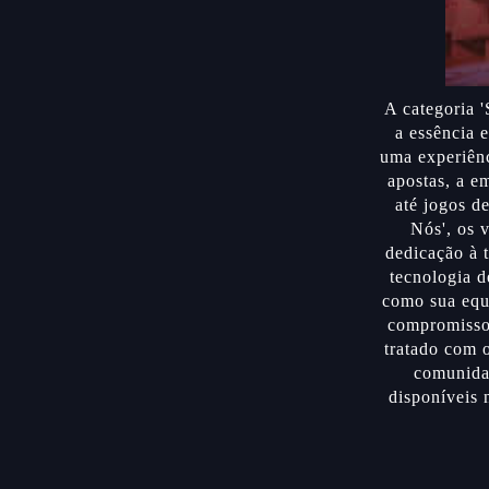
A categoria 
a essência 
uma experiênc
apostas, a e
até jogos d
Nós', os v
dedicação à 
tecnologia d
como sua equi
compromisso 
tratado com o
comunidad
disponíveis 