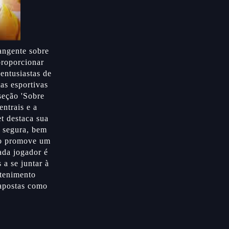
angente sobre
proporcionar
entusiastas de
as esportivas
seção 'Sobre
entrais e a
t destaca sua
e segura, bem
ção promove um
ada jogador é
 a se juntar à
etenimento
 apostas como