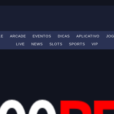
LE
ARCADE
EVENTOS
DICAS
APLICATIVO
JO
LIVE
NEWS
SLOTS
SPORTS
VIP