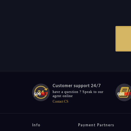
Customer support 24/7
have a question ? Speak to our
agent online
Contact CS
Info
Payment Partners