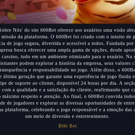
'Sobre Nós' do site 600Bet oferece aos usuários uma visão abr
e missão da plataforma. O 600Bet foi criado com o intuito de 
ia de jogo segura, divertida e acessível a todos. Fundada por 
mpresa busca oferecer uma ampla gama de opções, desde apost
e cassino, tudo em um ambiente otimizado para o usuário. Na 
isitantes podem explorar a história da empresa, seus valores c
transparência e responsabilidade no jogo. Além disso, o 600Be
e última geração que garante uma experiência de jogo fluida 
pe de suporte ao cliente, disponível 24 horas por dia. A se
com a qualidade e a satisfação do cliente, reafirmando que c
 máximo respeito e atenção. Ao final, o 600Bet convida todos
e de jogadores e explorar as diversas oportunidades de entr
na plataforma, celebrando o jogo responsável e a emoção das
um meio de diversão e entretenimento.
Btbt Bet